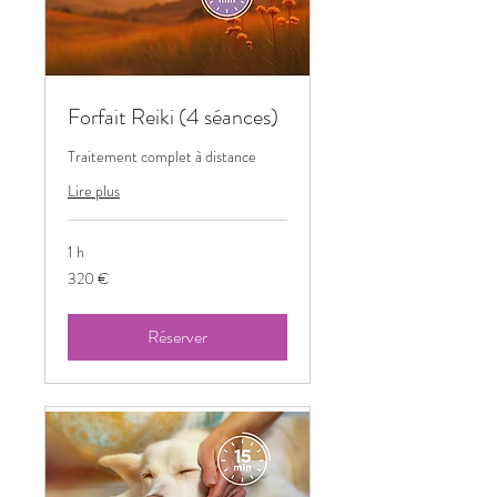
Forfait Reiki (4 séances)
Traitement complet à distance
Lire plus
1 h
320
320 €
euros
Réserver