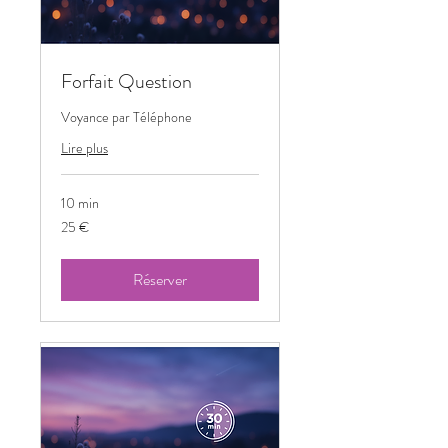
Forfait Question
Voyance par Téléphone
Lire plus
10 min
25
25 €
euros
Réserver