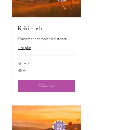
Reiki Flash
Traitement complet à distance
Lire plus
30 min
45
45 €
euros
Réserver