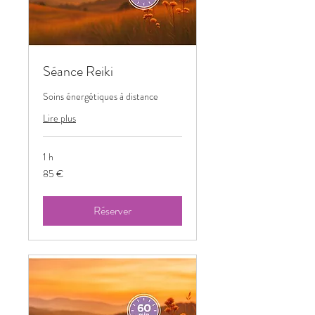
Séance Reiki
Soins énergétiques à distance
Lire plus
1 h
85
85 €
euros
Réserver