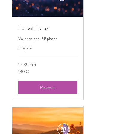
Forfait Lotus
Voyance par Téléphone
Lire plus
1 h 30 min
130
130 €
euros
Réserver