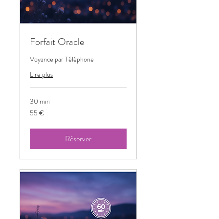
Forfait Oracle
Voyance par Téléphone
Lire plus
30 min
55
55 €
euros
Réserver