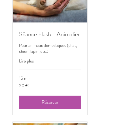
Séance Flash - Animalier
Pour animaux domestiques (chat,
chien, lapin, etc.)
Lire plus
15 min
30
30 €
euros
Réserver