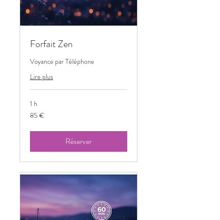
Forfait Zen
Voyance par Téléphone
Lire plus
1 h
85
85 €
euros
Réserver